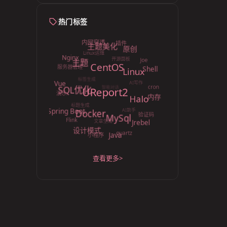
热门标签
内网穿透
插件
主题美化
原创
Linux运维
Nginx
开源面板
Joe
主题
CentOS
服务器管理
Shell
Linux
标签生成
Vue
AI写作
SQL优化
cron
UReport2
智能对话
演示
Halo
内存
标题生成
Spring Boot
Docker
AI助手
验证码
MySql
Flink
Jrebel
文章生成
设计模式
quartz
Java
小程序
查看更多
>