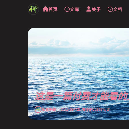
首页
文库
关于
文档
这是一篇付费才能看的
柳意梧情
2025-05-12
0
评论
367
阅读