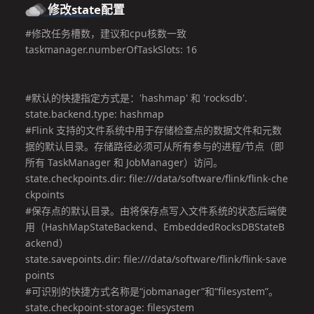
修改state配置
#修改任务槽数，建议和cpu核数一致

taskmanager.numberOfTaskSlots: 16

#默认的快捷指定方式是：'hashmap' 和 'rocksdb'.

state.backend.type: hashmap

#Flink 支持的文件系统中用于存储检查点的数据文件和元数
据的默认目录。存储路径必须可从所有参与的进程/节点（即
所有 TaskManager 和 JobManager）访问。

state.checkpoints.dir: file:///data/software/flink/flink-che
ckpoints

#保存点的默认目录。由将保存点写入文件系统的状态后端使
用（HashMapStateBackend、EmbeddedRocksDBStateB
ackend）

state.savepoints.dir: file:///data/software/flink/flink-save
points

#可识别的快捷方式名称是“jobmanager”和“filesystem”。

state.checkpoint-storage: filesystem
