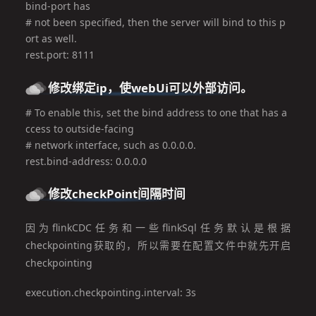
bind-port has

# not been specified, then the server will bind to this p
ort as well.

rest.port: 8111
修改绑定ip，使webUi可以外部访问。
# To enable this, set the bind address to one that has a
ccess to outside-facing

# network interface, such as 0.0.0.0.

rest.bind-address: 0.0.0.0
修改checkPoint间隔时间
因为flinkCDC任务和一些flinkSql任务默认是根据
checkpointing获取的，所以需要在配置文件中就先开启
checkpointing
execution.checkpointing.interval: 3s