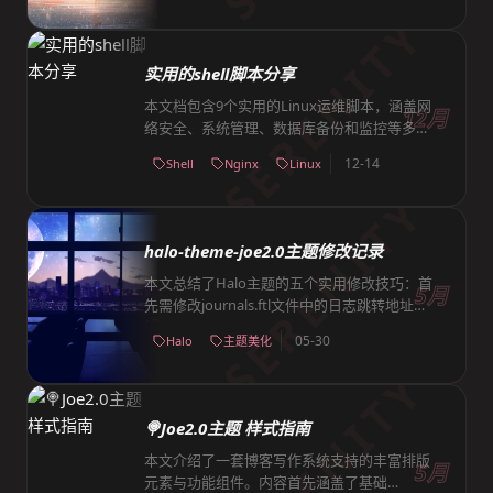
SERENITY
有密码功能。该功能通过后端接口和前端交互
实现，有效提升用户关注度和网站流量。
实用的shell脚本分享
本文档包含9个实用的Linux运维脚本，涵盖网
12月
络安全、系统管理、数据库备份和监控等多个
方面。DoS攻击防范脚本自动识别并屏蔽高频
12-14
Shell
Nginx
Linux
访问IP；MySQL备份脚本支持单库和多库多表
SERENITY
两种模式；Nginx日志处理脚本实现按天切割
和访问统计分析；网卡流量监控脚本实时显示
网络吞吐量；系统初始化脚本完成时区设置、
halo-theme-joe2.0主题修改记录
安全加固、内核优化等基础配置；磁盘监控脚
本批量检查100台服务器的磁盘使用率。这些
本文总结了Halo主题的五个实用修改技巧：首
5月
脚本通过自动化处理常见运维任务，有效提升
先需修改journals.ftl文件中的日志跳转地址，
服务器管理效率和安全性。
将默认admin路径改为自定义路径；参考指定
05-30
Halo
主题美化
链接可实现在文章标题中嵌入个人网站标题；
SERENITY
同样通过参考链接可为文章页面添加上一篇下
一篇标题显示功能；在post_operate_aside.ftl
模板中添加代码可生成侧边悬浮小程序码按
🍭Joe2.0主题 样式指南
钮；最后通过修改aside.ftl和tags.ftl文件，为
侧边栏标签云和标签页标题添加彩色显示功
本文介绍了一套博客写作系统支持的丰富排版
5月
能，通过style属性设置color:${tag.color!}实
元素与功能组件。内容首先涵盖了基础