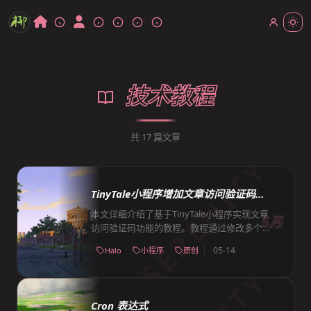
技术教程
共
17
篇文章
SERENITY
TinyTale小程序增加文章访问验证码功
能
本文详细介绍了基于TinyTale小程序实现文章
5月
访问验证码功能的教程。教程通过修改多个
Vue文件代码，实现了两种验证方式：弹窗输
05-14
Halo
小程序
原创
入验证码和观看视频解锁文章。实现过程包括
改造文章详情页面、添加验证码弹窗组件、新
增广告获取验证码页面，并集成微信小程序激
励广告。开发者需要配置Tools工具箱插件认
Cron 表达式