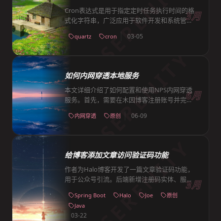
SERENITY
证token和微信广告ID，同时注意API版本更新
导致的接口地址变更。该功能可有效保护文章
Cron表达式是用于指定定时任务执行时间的格
3月
内容，通过观看广告或输入验证码的方式解锁
式化字符串，广泛应用于软件开发和系统管理
完整内容，为小程序运营提供新的变现途径。
中的周期性任务（如备份数据库、清理日
03-05
quartz
cron
志）。其基本结构由6个字段组成，依次为秒
SERENITY
（0-59）、分钟（0-59）、小时（0-23）、日
期（1-31）、月份（1-12或JAN-DEC）、星期
（0-6或SUN-SAT，0和7表星期天），字段间
如何内网穿透本地服务
用空格分隔，支持值、范围、列表或通配符。
特殊字符包括*（所有值）、/（增量，如*/5
本文详细介绍了如何配置和使用NPS内网穿透
6月
表每隔5单位）、,（多值，如1,15,30）、-（范
服务。首先，需要在木因博客注册账号并完善
围，如1-5）、?（日期或星期字段不指定
NPS信息。其次，在客户端配置部分，需从指
06-09
内网穿透
原创
值）。通过组合这些元素，可实现复杂调度逻
定地址下载客户端，并根据系统类型（Mac或
辑，如“0 0 6 * * *”表每天6点执行，“0 */5 14
Windows）执行不同的注册与启动步骤。Mac
SERENITY
* * ?”表每天14点每5分钟执行，有效提升系统
系统通过终端命令操作，Windows系统则需修
自动化程度，减轻人工操作负担。
改密钥文件并运行脚本。成功注册后，需在后
给博客添加文章访问验证码功能
台确认客户端上线状态。最后，进行域名解析
配置，按照规则设置主机域名后即可访问。文
作者为Halo博客开发了一篇文章验证码功能，
中还提供了常用脚本的功能说明，并建议访问
用于公众号引流。后端新增注册码实体、服
3月
失败时尝试重启客户端。整体流程清晰，涵盖
务、控制器等模块，实现生成、检查、清理过
Spring Boot
Halo
Joe
原创
了从账号注册到服务启用的关键步骤。
期注册码功能；前端新增验证码模板和样式，
Java
支持用户扫码验证。发布文章时可选择验证码
03-22
模板，验证成功后session记录，同时保留原