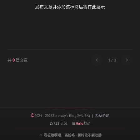
发布文章并添加该标签后将在此展示
共
0
篇文章
1
/
0
©
2024 - 2026
Serenity's Blog
版权所有
|
隐私协议
RSS 订阅
由
Halo
驱动
看板娘
啊哦，离线咯 · 暂时收不到动静