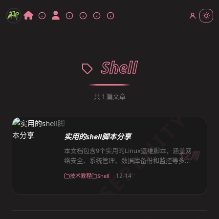
Shell
共
1
篇文章
SERENITY
实用的shell脚本分享
本文档包含9个实用的Linux运维脚本，涵盖网
12月
络安全、系统管理、数据库备份和监控等多个
方面。DoS攻击防范脚本自动识别并屏蔽高频
12-14
技术教程
Shell
访问IP；MySQL备份脚本支持单库和多库多表
两种模式；Nginx日志处理脚本实现按天切割
和访问统计分析；网卡流量监控脚本实时显示
网络吞吐量；系统初始化脚本完成时区设置、