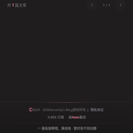
安全加固、内核优化等基础配置；磁盘监控脚
共
1
篇文章
1
/
1
本批量检查100台服务器的磁盘使用率。这些
脚本通过自动化处理常见运维任务，有效提升
服务器管理效率和安全性。
©
2024 - 2026
Serenity's Blog
版权所有
|
隐私协议
RSS 订阅
由
Halo
驱动
看板娘
啊哦，离线咯 · 暂时收不到动静