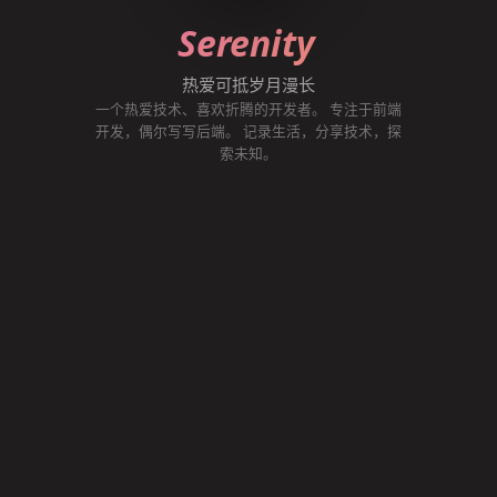
< 返回上一页
Serenity
返回首页 >
热爱可抵岁月漫长
一个热爱技术、喜欢折腾的开发者。 专注于前端
开发，偶尔写写后端。 记录生活，分享技术，探
索未知。
©
2024 - 2026
Serenity's Blog
版权所有
|
隐私协议
RSS 订阅
由
Halo
驱动
看板娘
啊哦，离线咯 · 暂时收不到动静